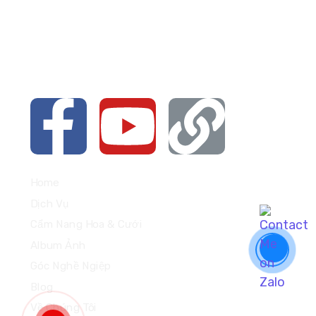
Vòng Xoay Sơn Hà, thị trấn Đinh Văn, Lâm Hà, Lâm
Đồng
Liên hệ với chúng mình qua các nền
tảng bên dưới nhé
Home
Dịch Vụ
Cẩm Nang Hoa & Cưới
Album Ảnh
Góc Nghề Ngiệp
Blog
Về Chúng Tôi