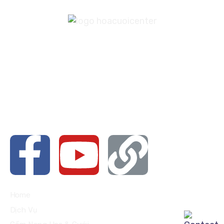
176 Tân Hội, Đức Trọng, Lâm Đồng
Vòng Xoay Sơn Hà, thị trấn Đinh Văn, Lâm Hà, Lâm Đồng
Liên hệ với chúng mình qua các nền tảng
bên dưới nhé
Home
Dịch Vụ