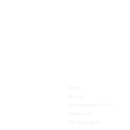
176 Tân H
Vòng Xoay
tảng bên dưới nhé
Home
Dịch Vụ
Cẩm Nang Hoa & Cưới
Album Ảnh
Góc Nghề Ngiệp